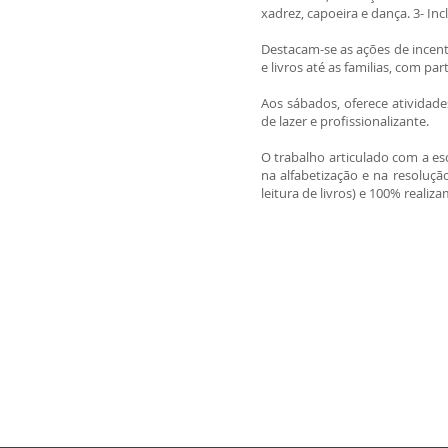
xadrez, capoeira e dança. 3- Incl
Destacam-se as ações de incenti
e livros até as familias, com par
Aos sábados, oferece atividade
de lazer e profissionalizante.
O trabalho articulado com a es
na alfabetização e na resoluç
leitura de livros) e 100% realiza