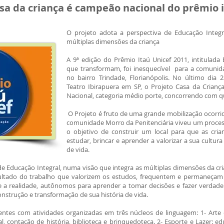
asa da criança é campeão nacional do prêmio i
O projeto adota a perspectiva de Educação Integr
múltiplas dimensões da criança
A 9ª edição do Prêmio Itaú Unicef 2011, intitulada 
que transformam, foi inesquecível para a comunid
no bairro Trindade, Florianópolis. No último dia 
Teatro Ibirapuera em SP, o Projeto Casa da Crian
Nacional, categoria médio porte, concorrendo com qua
O Projeto é fruto de uma grande mobilização ocorri
comunidade Morro da Penitenciária viveu um proce
o objetivo de construir um local para que as cri
estudar, brincar e aprender a valorizar a sua cultur
de vida.
e Educação Integral, numa visão que integra as múltiplas dimensões da criança
sultado do trabalho que valorizem os estudos, frequentem e permaneçam 
re a realidade, autônomos para aprender a tomar decisões e fazer verdad
onstrução e transformação de sua história de vida.
entes com atividades organizadas em três núcleos de linguagem: 1- Arte
, contação de história, biblioteca e brinquedoteca. 2- Esporte e Lazer: edu