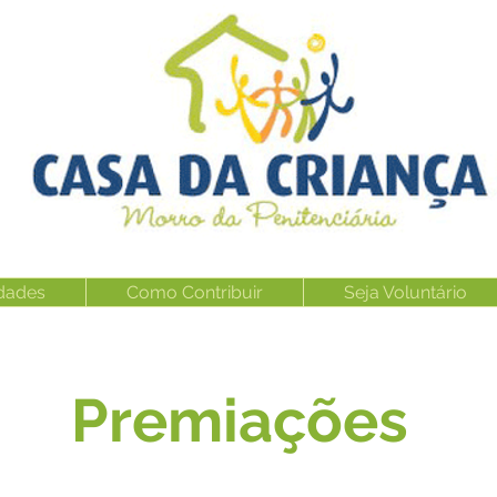
idades
Como Contribuir
Seja Voluntário
Premiações