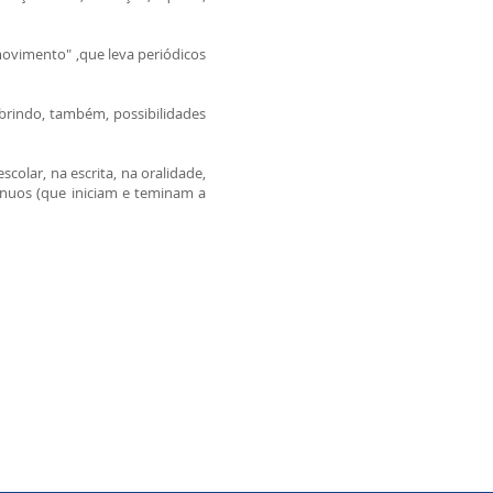
 movimento" ,que leva periódicos
abrindo, também, possibilidades
olar, na escrita, na oralidade,
ínuos (que iniciam e teminam a