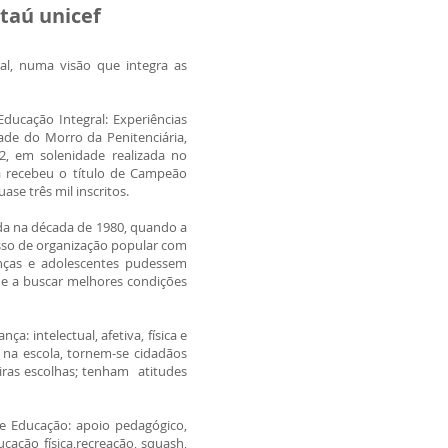
taú unicef
al, numa visão que integra as
Educação Integral: Experiências
ade do Morro da Penitenciária,
22, em solenidade realizada no
ça recebeu o título de Campeão
se três mil inscritos.
da na década de 1980, quando a
sso de organização popular com
anças e adolescentes pudessem
a e a buscar melhores condições
: intelectual, afetiva, física e
na escola, tornem-se cidadãos
eiras escolhas; tenham atitudes
 e Educação: apoio pedagógico,
cação física,recreação, squash,