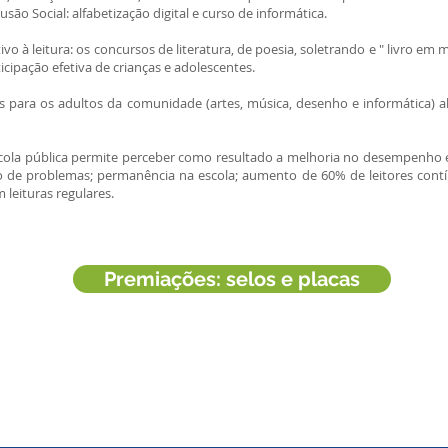
usão Social: alfabetização digital e curso de informática.
vo à leitura: os concursos de literatura, de poesia, soletrando e " livro em
ticipação efetiva de crianças e adolescentes.
s para os adultos da comunidade (artes, música, desenho e informática) 
cola pública permite perceber como resultado a melhoria no desempenho esc
ão de problemas; permanência na escola; aumento de 60% de leitores cont
m leituras regulares.
Premiações: selos e placas